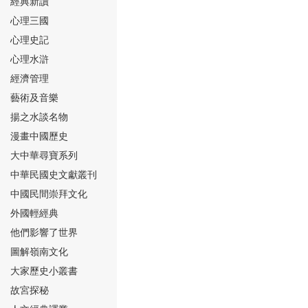
經典新讀
心理三國
心理史記
心理水滸
經濟管理
⑮
藝術及音樂
揚之水談名物
漫畫中國歷史
大中華尋寶系列
中華民國史文獻叢刊
中國民間崇拜文化
⑯
外國輕經典
他們影響了世界
圖解嶺南文化
大家歷史小叢書
故宮探秘
⑰