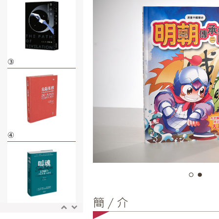
③
④
⑤