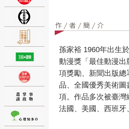
⑨
孫家裕 1960年出
動漫獎「最佳動漫出
項獎勵、新聞出版總
⑩
品、全國優秀美術圖
項。作品多次被臺灣
法國、美國、西班牙
⑪