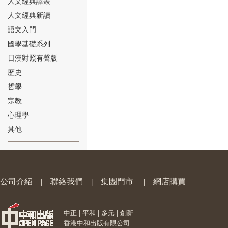
人文經典譯叢
人文經典新讀
語文入門
國學基礎系列
日漢對照有聲版
⑱
歷史
哲學
宗教
心理學
其他
⑲
公司介紹
聯絡我們
集團門市
網店購買
|
|
|
中正 | 平和 | 多元 | 創新
⑳
香港中和出版有限公司