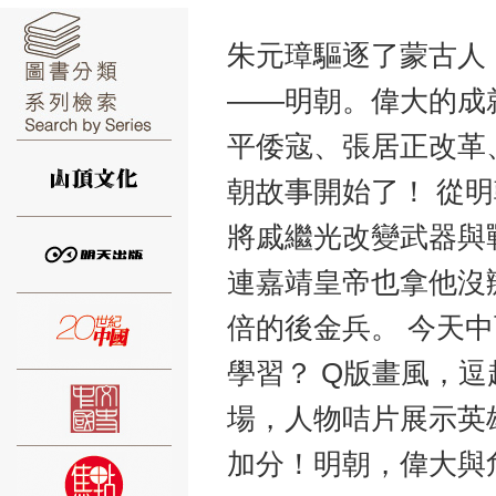
朱元璋驅逐了蒙古人
——明朝。偉大的成
平倭寇、張居正改革
⑥
朝故事開始了！ 從
將戚繼光改變武器與
連嘉靖皇帝也拿他沒
⑦
倍的後金兵。 今天
學習？ Q版畫風，
場，人物咭片展示英
加分！明朝，偉大與
⑧