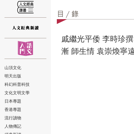
戚繼光平倭 李時珍撰
⑫
漸 師生情 袁崇煥寧
山頂文化
明天出版
⑬
科幻科普科技
文化文明文學
日本專題
香港專題
流行讀物
人物傳記
⑭