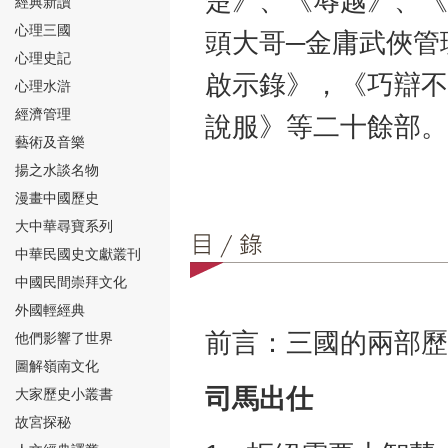
楚》、《辱越》、《
經典新讀
心理三國
頭大哥─金庸武俠管
心理史記
啟示錄》，《巧辯不
心理水滸
經濟管理
說服》等二十餘部。
⑮
藝術及音樂
揚之水談名物
漫畫中國歷史
大中華尋寶系列
中華民國史文獻叢刊
中國民間崇拜文化
⑯
外國輕經典
前言：三國的兩部歷
他們影響了世界
圖解嶺南文化
司馬出仕
大家歷史小叢書
故宮探秘
⑰