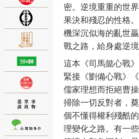
密。逆境重重的世界
果決和殘忍的性格。
機深沉似海的亂世贏
⑨
戰之路，給身處逆境
這本《司馬懿心戰》
緊接《劉備心戰》《
⑩
儒家理想而拒絕曹操
掃除一切反對者，奠
個不懂得權利殘酷的
理變化之路。有一些
⑪