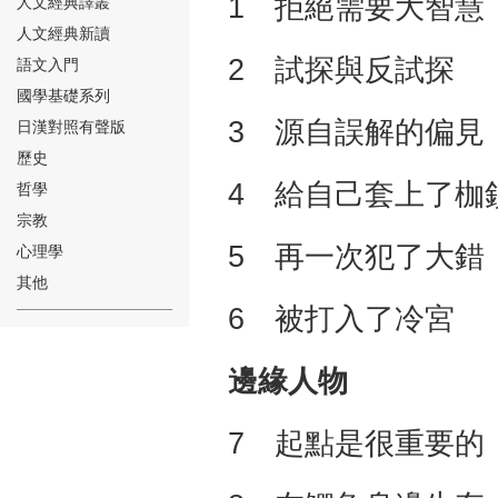
1 拒絕需要大智慧
人文經典譯叢
人文經典新讀
2 試探與反試探
語文入門
國學基礎系列
3 源自誤解的偏見
日漢對照有聲版
⑱
歷史
4 給自己套上了枷
哲學
宗教
5 再一次犯了大錯
心理學
其他
6 被打入了冷宮
⑲
邊緣人物
7 起點是很重要的
⑳