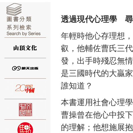
透過現代心理學 尋
年輕時他心存理想，
⑥
叡，他輔佐曹氏三代
發，出手時殘忍無情
是三國時代的大贏家
⑦
誰知道？
本書運用社會心理學
曹操曾在他心中投下
的理解；他想施展抱
⑧