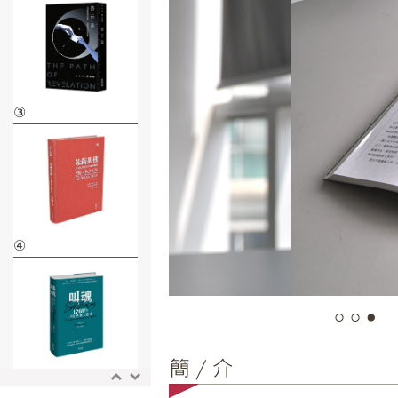
③
④
⑤