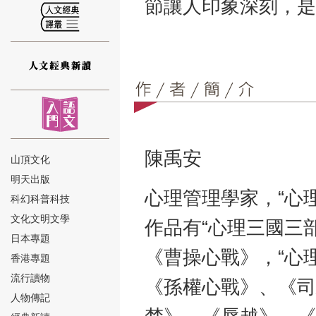
節讓人印象深刻，是
⑫
陳禹安
山頂文化
明天出版
心理管理學家，“心
⑬
科幻科普科技
文化文明文學
作品有“心理三國三
日本專題
《曹操心戰》，“心理
香港專題
流行讀物
《孫權心戰》、《司
人物傳記
⑭