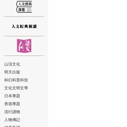
⑫
山頂文化
明天出版
⑬
科幻科普科技
文化文明文學
日本專題
香港專題
流行讀物
人物傳記
⑭