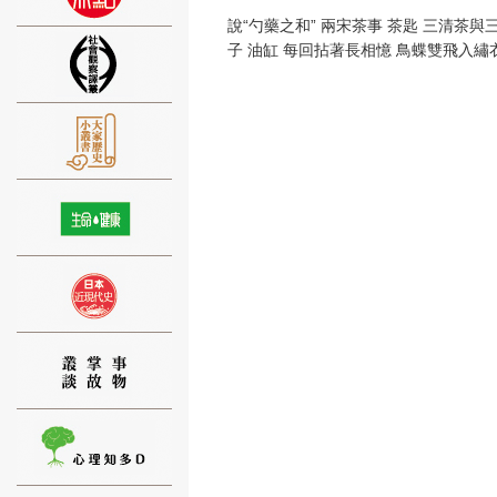
說“勺藥之和” 兩宋茶事 茶匙 三清茶與三清
子 油缸 每回拈著長相憶 鳥蝶雙飛入繡衣
⑨
⑩
⑪