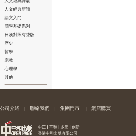
人文經典譯叢
人文經典新讀
語文入門
國學基礎系列
日漢對照有聲版
⑱
歷史
哲學
宗教
心理學
其他
⑲
公司介紹
聯絡我們
集團門市
網店購買
|
|
|
中正 | 平和 | 多元 | 創新
⑳
香港中和出版有限公司