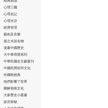
經典新讀
心理三國
心理史記
心理水滸
經濟管理
⑮
藝術及音樂
揚之水談名物
漫畫中國歷史
大中華尋寶系列
中華民國史文獻叢刊
中國民間崇拜文化
⑯
外國輕經典
他們影響了世界
圖解嶺南文化
大家歷史小叢書
故宮探秘
⑰