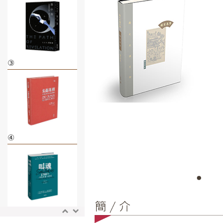
③
④
⑤