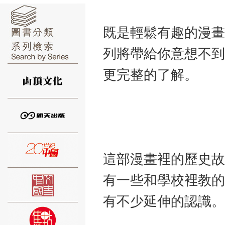
既是輕鬆有趣的漫畫
列將帶給你意想不到
⑥
更完整的了解
⑦
這部漫畫裡的歷史故
有一些和學校裡教的
有不少延伸的認識
⑧