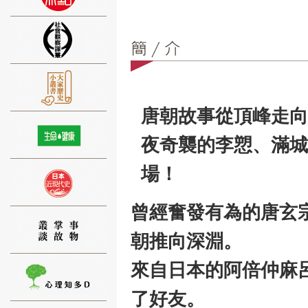
⑨
唐朝故事從頂峰走向
夜奇襲的李愬、滿城
場！
⑩
曾經奮發有為的唐玄
朝推向深淵。
來自日本的阿倍仲麻
了好友。
⑪