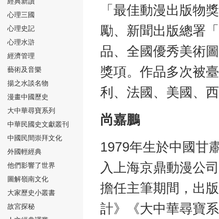
經典新讀
「最佳動漫出版物獎
心理三國
勵、新聞出版總署「
心理史記
心理水滸
品、全國優秀美術圖
經濟管理
⑮
獎項。作品多次被臺
藝術及音樂
揚之水談名物
利、法國、美國、西
漫畫中國歷史
大中華尋寶系列
尚嘉鵬
中華民國史文獻叢刊
中國民間崇拜文化
⑯
1979年生於中國甘
外國輕經典
入上海京鼎動漫公司
他們影響了世界
圖解嶺南文化
擔任主筆期間，出版
大家歷史小叢書
計》《大中華尋寶系
故宮探秘
⑰