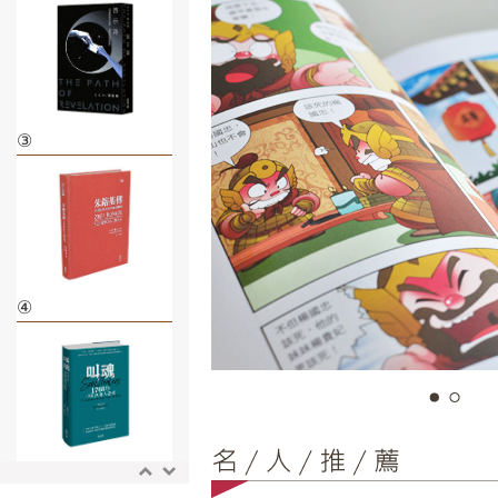
③
④
⑤