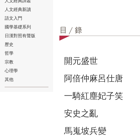
人文經典譯叢
人文經典新讀
語文入門
國學基礎系列
日漢對照有聲版
⑱
歷史
哲學
開元盛世
宗教
心理學
阿倍仲麻呂仕唐
其他
⑲
一騎紅塵妃子笑
安史之亂
馬嵬坡兵變
⑳