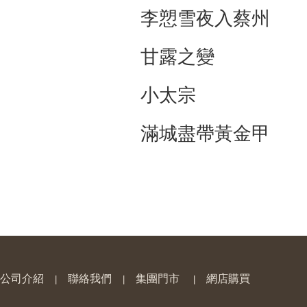
李愬雪夜入蔡州
甘露之變
小太宗
滿城盡帶黃金甲
公司介紹
聯絡我們
集團門市
網店購買
|
|
|