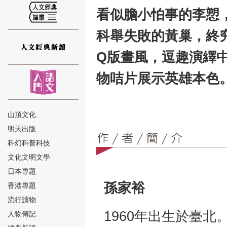
看似膽小怕事的李愬
科舉失敗的黃巢，終
Q版畫風，逗趣演繹
⑫
物咭片展示英雄本色
山頂文化
明天出版
⑬
科幻科普科技
文化文明文學
日本專題
孫家裕
香港專題
流行讀物
1960年出生於臺
人物傳記
⑭