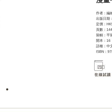
作者：編繪
出版日期：
定價：HK$
頁數：14
裝幀：平
開本：16
語種：中
ISBN：97