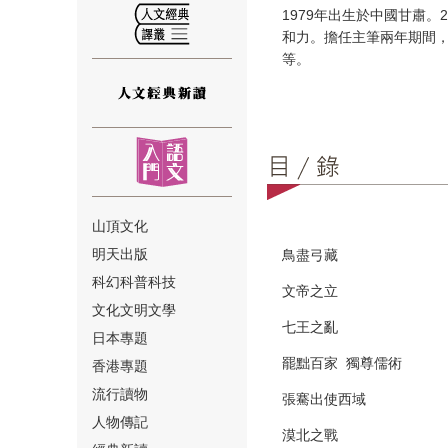
1979年出生於中國甘肅。
和力。擔任主筆兩年期間
等。
⑫
山頂文化
明天出版
鳥盡弓藏
⑬
科幻科普科技
文帝之立
文化文明文學
七王之亂
日本專題
罷黜百家 獨尊儒術
香港專題
流行讀物
張騫出使西域
人物傳記
⑭
漠北之戰