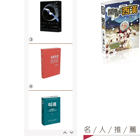
③
④
⑤