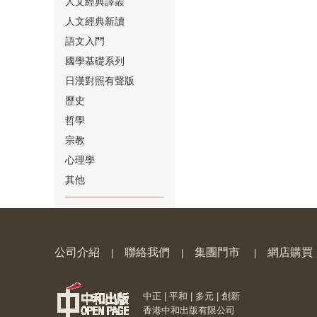
人文經典譯叢
人文經典新讀
語文入門
國學基礎系列
日漢對照有聲版
⑱
歷史
哲學
宗教
心理學
其他
⑲
公司介紹
聯絡我們
集團門市
網店購買
|
|
|
中正 | 平和 | 多元 | 創新
⑳
香港中和出版有限公司