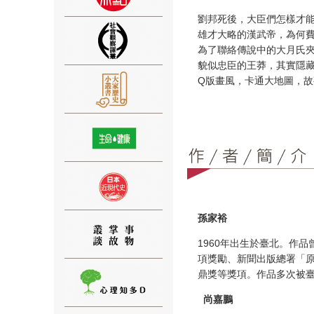
劉邦死後，大臣們怎樣才
雄才大略的漢武帝，為何
為了聯絡傳說中的大月氏
貌似忠臣的王莽，其實隱
Q版畫風，卡通大地圖，
⑨
⑩
孫家裕
1960年出生於臺北。作
項獎勵、新聞出版總署「
鼎獎等獎項。作品多次被
尚嘉鵬
⑪