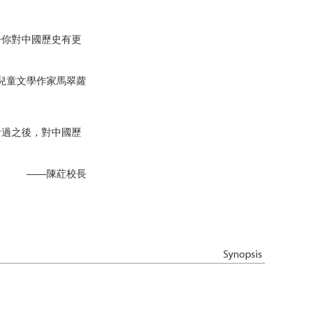
令你對中國歷史有更
兒童文學作家馬翠蘿
看過之後，對中國歷
——陳葒校長