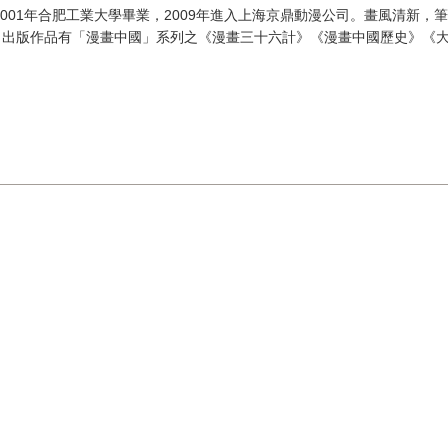
2001年合肥工業大學畢業，2009年進入上海京鼎動漫公司。畫風清新，
，出版作品有「漫畫中國」系列之《漫畫三十六計》《漫畫中國歷史》《