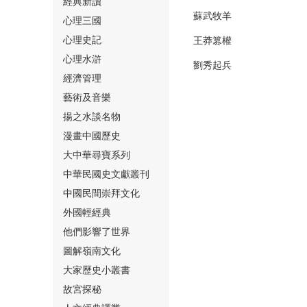
經典新讀
蘇武牧羊
心理三國
心理史記
王莽篡權
心理水滸
劉秀起兵
經濟管理
⑮
藝術及音樂
揚之水談名物
漫畫中國歷史
大中華尋寶系列
中華民國史文獻叢刊
中國民間崇拜文化
⑯
外國輕經典
他們影響了世界
圖解嶺南文化
大家歷史小叢書
故宮探秘
⑰