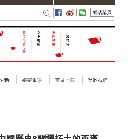
網店購買
活動
媒體報導
書目下載
關於我們
中國歷史8開疆拓土的西漢