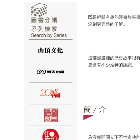
既是輕鬆有趣的漫畫故事
深刻更完整的了解。
⑥
這部漫畫裡的歷史故事很
史會有不少延伸的認識
⑦
⑧
為漢朝開國立下不世奇功