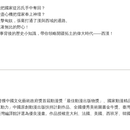
能把國家從呂氏手中奪回？
費盡心機把儒家奉上神壇？
夾擊匈奴，張騫打通了漢與西域的通路。
藏著無比的野心！
故事背後的歷史小知識，帶你領略開疆拓土的偉大時代——西漢！
品曾獲中國文化藝術政府獎首屆動漫獎「最佳動漫出版物獎」、國家動漫精
原動力」中國原創動漫出版扶持計劃作品、全國優秀美術圖書金牛獎、臺
臺灣編譯館評選為優良漫畫。作品授權意大利、法國、美國、西班牙、韓