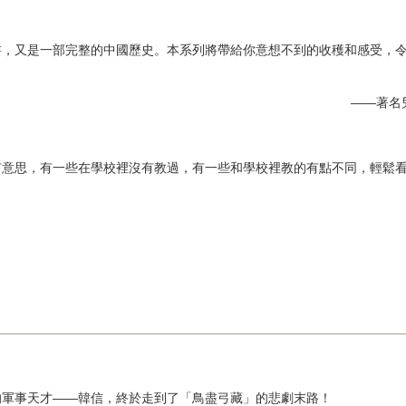
書，又是一部完整的中國歷史。本系列將帶給你意想不到的收穫和感受，
——著名
有意思，有一些在學校裡沒有教過，有一些和學校裡教的有點不同，輕鬆
。
的軍事天才——韓信，終於走到了「鳥盡弓藏」的悲劇末路！