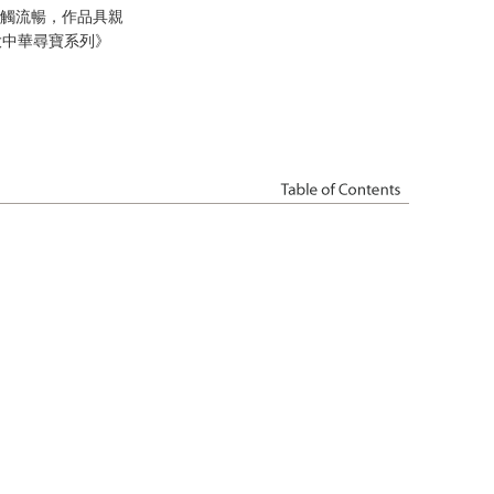
筆觸流暢，作品具親
大中華尋寶系列》