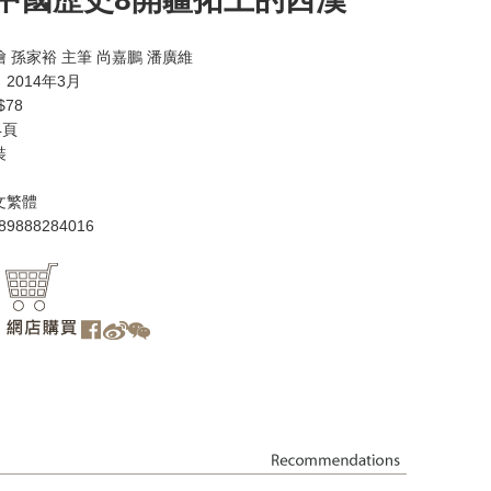
 孫家裕 主筆 尚嘉鵬 潘廣維
2014年3月
78
4頁
裝
文繁體
89888284016