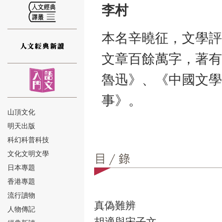
李村
本名辛曉征，文學評
文章百餘萬字，著有
⑫
魯迅》、《中國文學
事》。
山頂文化
明天出版
⑬
科幻科普科技
文化文明文學
日本專題
香港專題
流行讀物
真偽難辨
人物傳記
⑭
胡適與宋子文