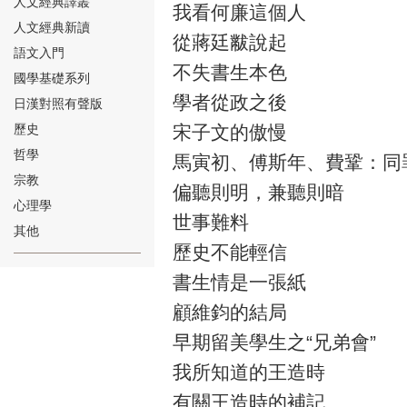
人文經典譯叢
我看何廉這個人
人文經典新讀
從蔣廷黻說起
語文入門
不失書生本色
國學基礎系列
學者從政之後
日漢對照有聲版
⑱
歷史
宋子文的傲慢
哲學
馬寅初、傅斯年、費鞏：同
宗教
偏聽則明，兼聽則暗
心理學
世事難料
其他
歷史不能輕信
⑲
書生情是一張紙
顧維鈞的結局
早期留美學生之“兄弟會”
我所知道的王造時
⑳
有關王造時的補記