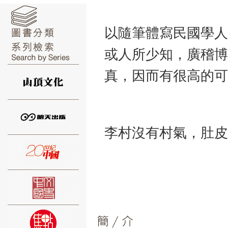
以隨筆體寫民國學人
或人所少知，廣稽博
⑥
真，因而有很高的可
李村沒有村氣，肚皮
⑦
⑧