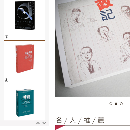
③
④
⑤