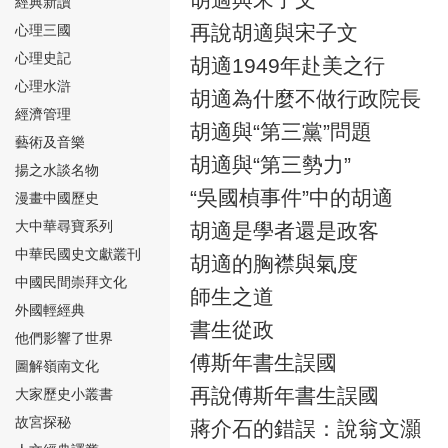
經典新讀
再說胡適與宋子文
心理三國
心理史記
胡適1949年赴美之行
心理水滸
胡適為什麼不做行政院長
經濟管理
胡適與“第三黨”問題
⑮
藝術及音樂
胡適與“第三勢力”
揚之水談名物
“吳國楨事件”中的胡適
漫畫中國歷史
大中華尋寶系列
胡適是學者還是政客
中華民國史文獻叢刊
胡適的胸襟與氣度
中國民間崇拜文化
⑯
師生之道
外國輕經典
書生從政
他們影響了世界
傅斯年書生誤國
圖解嶺南文化
再說傅斯年書生誤國
大家歷史小叢書
故宮探秘
蔣介石的錯誤：說翁文灝
⑰