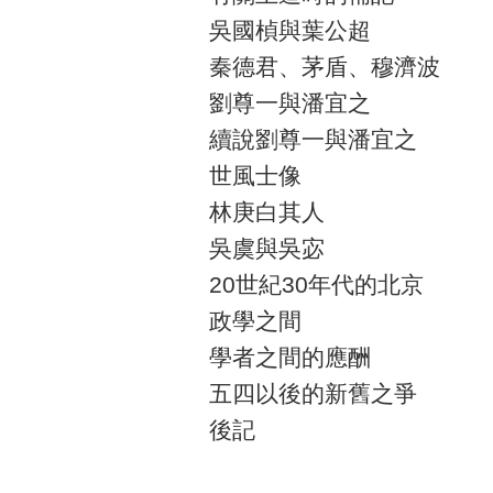
吳國楨與葉公超
秦德君、茅盾、穆濟波
劉尊一與潘宜之
續說劉尊一與潘宜之
世風士像
林庚白其人
吳虞與吳宓
20世紀30年代的北京
政學之間
學者之間的應酬
五四以後的新舊之爭
後記