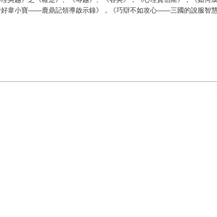
管好韋小寶——鹿鼎記領導啟示錄》，《巧辯不如攻心——三國的說服智