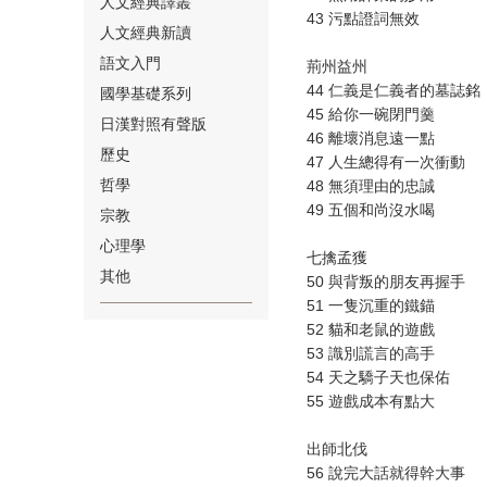
人文經典譯叢
43 污點證詞無效
人文經典新讀
語文入門
荊州益州
44 仁義是仁義者的墓誌銘
國學基礎系列
45 給你一碗閉門羹
日漢對照有聲版
46 離壞消息遠一點
⑱
歷史
47 人生總得有一次衝動
哲學
48 無須理由的忠誠
49 五個和尚沒水喝
宗教
心理學
七擒孟獲
其他
50 與背叛的朋友再握手
51 一隻沉重的鐵錨
⑲
52 貓和老鼠的遊戲
53 識別謊言的高手
54 天之驕子天也保佑
55 遊戲成本有點大
出師北伐
56 說完大話就得幹大事
⑳