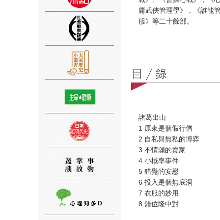
庸武俠管理學》，《誰能
服》等二十餘部。
⑨
諸葛出山
1 原來是個假行僧
⑩
2 自私與無私的博弈
3 不情願的賣家
4 小概率事件
5 錯覺的安慰
6 投入是個無底洞
7 衣服的妙用
8 錯位隆中對
⑪