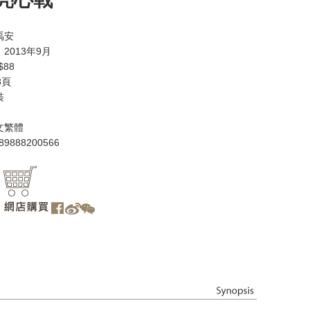
禹安
2013年9月
88
8頁
裝
文繁體
89888200566