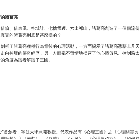
實的諸葛亮
船借箭、借東風、空城計、七擒孟獲、六出祁山，諸葛亮創造了一個個流
但真實的諸葛亮到底是甚麼樣的？
入剖析了諸葛亮種種行為背後的心理活動，一方面揭示了諸葛亮憑藉非凡
步走向神壇的傳奇經歷，另一方面毫不留情地揭露了他心懷偏見、控制慾
新的角度為讀者解讀了三國。
史”首創者，寧波大學兼職教授。代表作品有《心理三國》之《心理關雲
心理吳越》之《鞭楚》、《辱越》、《吞吳》，《心理賈伯斯》，《如何