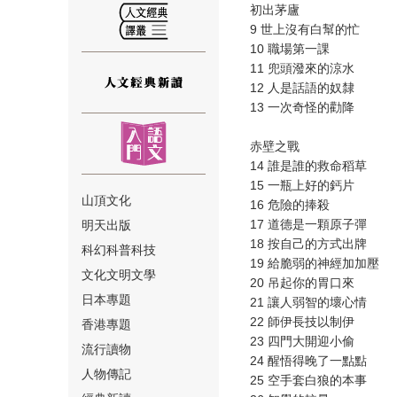
初出茅廬
9 世上沒有白幫的忙
10 職場第一課
11 兜頭潑來的涼水
12 人是話語的奴隸
13 一次奇怪的勸降
⑫
赤壁之戰
14 誰是誰的救命稻草
15 一瓶上好的鈣片
山頂文化
16 危險的捧殺
17 道德是一顆原子彈
明天出版
18 按自己的方式出牌
⑬
科幻科普科技
19 給脆弱的神經加加壓
文化文明文學
20 吊起你的胃口來
日本專題
21 讓人弱智的壞心情
22 師伊長技以制伊
香港專題
23 四門大開迎小偷
流行讀物
24 醒悟得晚了一點點
人物傳記
25 空手套白狼的本事
⑭