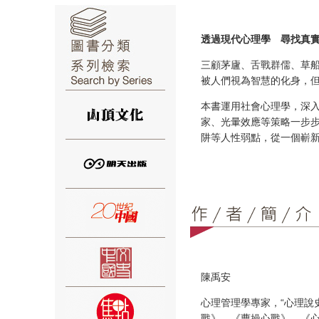
透過現代心理學 尋找真
三顧茅廬、舌戰群儒、草
被人們視為智慧的化身，
⑥
本書運用社會心理學，深
家、光暈效應等策略一步
阱等人性弱點，從一個嶄
⑦
陳禹安
心理管理學專家，“心理說
⑧
戰》、《曹操心戰》，《