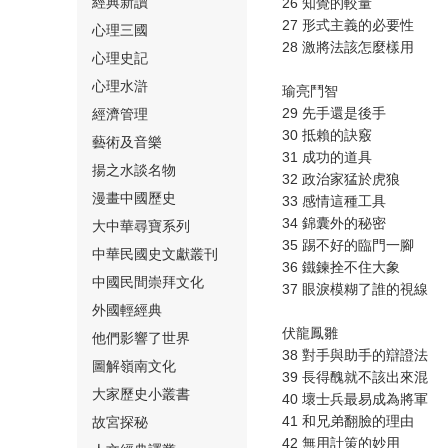
經典新讀
26 知覺的較量
27 形式主義的必要性
心理三國
28 激將法該怎麼樣用
心理史記
心理水滸
瑜亮鬥智
29 先手還是後手
經濟管理
⑮
30 抵賴的訣竅
藝術及音樂
31 成功的道具
揚之水談名物
32 政治家猛於虎狼
漫畫中國歷史
33 感情這種工具
34 錦囊外的秘密
大中華尋寶系列
35 踢不好的臨門一腳
中華民國史文獻叢刊
36 鐵鍊拴不住大象
中國民間崇拜文化
⑯
37 眼淚模糊了誰的視線
外國輕經典
伏龍鳳雛
他們影響了世界
38 對手與助手的辯證法
圖解嶺南文化
39 長得醜就不該出來混
大家歷史小叢書
40 壞士兵最易成為將軍
41 和兄弟翻臉的理由
故宮探秘
⑰
42 無用計策的妙用