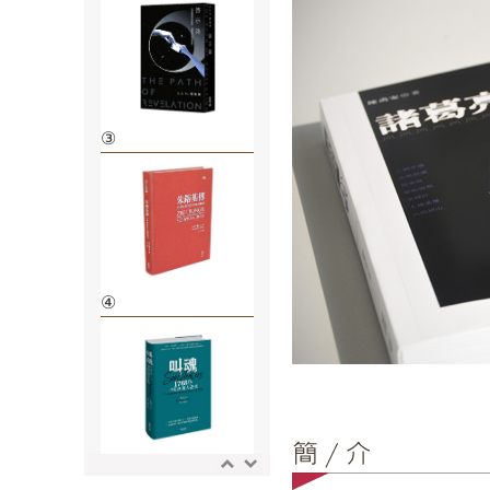
③
④
⑤