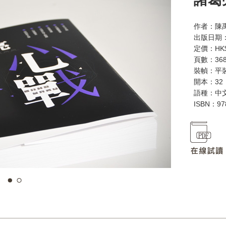
作者：陳
出版日期：
定價：HK$
頁數：36
裝幀：平
開本：32
語種：中
ISBN：97