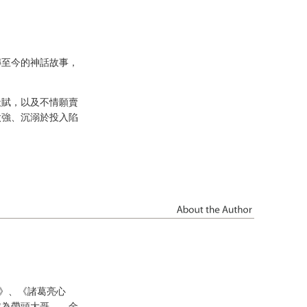
傳至今的神話故事，
天賦，以及不情願賣
太強、沉溺於投入陷
長》、《諸葛亮心
成為帶頭大哥——金