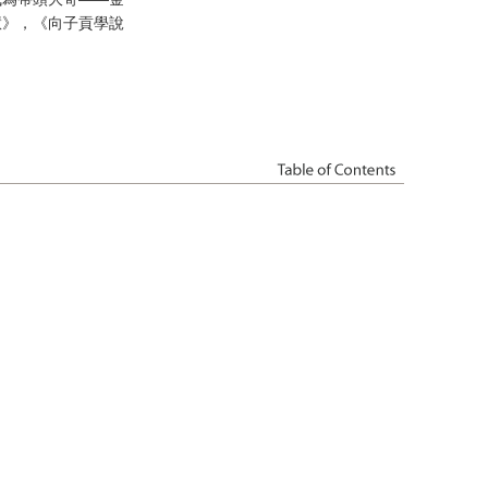
慧》，《向子貢學說