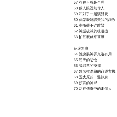
57 存在不就是合理
58 僕人眼裡無偉人
59 和對手一起演雙簧
60 你怎麼能讚美我的錯誤
61 車輪碾不碎螳臂
62 神話破滅的後遺症
63 怕甚麼就來甚麼
征途無盡
64 誰說裝神弄鬼沒有用
65 逆天的悲愴
66 替罪羊的抉擇
67 姓名裡潛藏的命運玄機
68 五丈原的一聲歎息
69 預言的神威
70 活在傳奇中的那個人