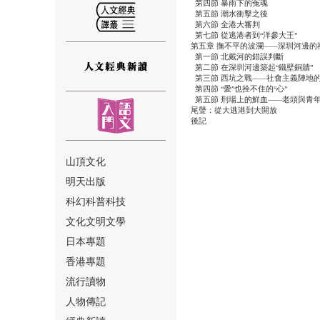
第四節
暴雨下的冤魂
第五節
潮水衝擊之後
第六節
全港大審判
第七節
從逃港者到
洋參大王
“
”
第五章
撫不平的波瀾
深圳河邊的
——
第一節
北戴河的錯誤判斷
第二節
在深圳河邊築起
鐵壁銅牆
“
”
第三節
西坑之戰
社會主義陣地
——
第四節
愛
也拴不住的
心
“
”
“
”
⑫
第五節
刑場上的鮮血
老頭與青
——
尾聲：從大逃港到大開放
後記
山頂文化
明天出版
⑬
科幻科普科技
文化文明文學
日本專題
香港專題
流行讀物
人物傳記
⑭