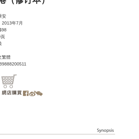
秉安
2013年7月
98
0頁
裝
文繁體
89888200511