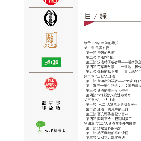
⑨
楔子：
多年前的尋找
20
第一章
風雲初變
第一節
淺淺的界河
第二節
血濺閘門山
第三節
深港特工秘密戰
活擒劉
——
第四節
荷葉塘故事
一個地主後
——
第五節
強扭的瓜不甜
寶安縣的
——
第二章
五七
大逃港
“
”
第一節
偷渡者的福音
大放河口
——“
”
第
節
三十年牛郎織女：文素巧尋
二
⑩
第三節
逃港的廣州女大學生
第四節
木腦殼
八次逃港傳奇
“
”
第三章
六二
大逃港
“
”
第一節
六二
大逃港為
麼會發生
“
”
甚
第二節
逃港：饑荒中的出路
第三節
寶安縣委書記李富林
第四節
陶鑄下令：把崗哨撤了
第四章
六二
大逃港在境外的影響
“
”
第一節
湧過邊界的洪流
第二節
感天動地的華山淚雨
⑪
第三節
梁成功九龍寨奇遇