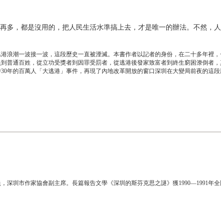
再多，都是沒用的，把人民生活水準搞上去，才是唯一的辦法。不然，人
的逃港浪潮一波接一波，這段歷史一直被湮滅。本書作者以記者的身份，在二十多年裡
員到普通百姓，從立功受獎者到因罪受罰者，從逃港後發家致富者到終生窮困潦倒者，
時30年的百萬人
「
大逃港
」
事
件，
再現了
內地
改革開放的窗口
深圳在
大變局前夜
的這段
，深圳市作家協會副主席。長篇報告文學《深圳的斯芬克思之謎》獲1990—1991年