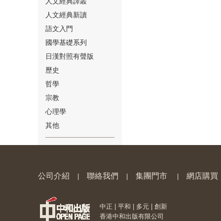
人文經典譯叢
人文經典新讀
語文入門
國學基礎系列
日漢對照有聲版
⑱
歷史
哲學
宗教
心理學
其他
⑲
公司介紹
聯絡我們
集團門市
網店購買
|
|
|
中正 | 平和 | 多元 | 創新
⑳
香港中和出版有限公司