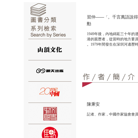
——習仲
千言萬語說得
」
勳
1949年後，內地綿延三十年
⑥
港的親歷者，從當時的地方要
1979年間發生在深圳河邊歷
⑦
陳秉安
記者、作家，中國作家協會會員
⑧