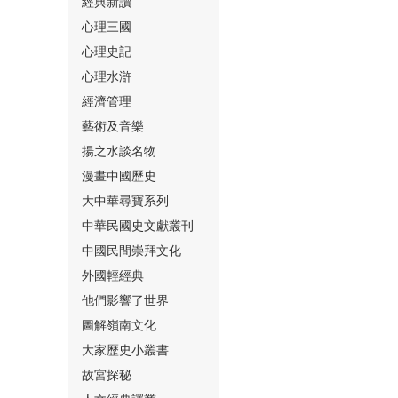
經典新讀
心理三國
心理史記
心理水滸
經濟管理
⑮
藝術及音樂
揚之水談名物
漫畫中國歷史
大中華尋寶系列
中華民國史文獻叢刊
中國民間崇拜文化
⑯
外國輕經典
他們影響了世界
圖解嶺南文化
大家歷史小叢書
故宮探秘
⑰