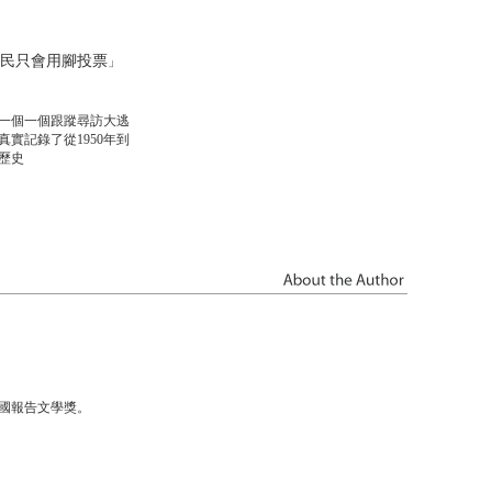
民只會用腳投票。
「
，一個一個跟蹤尋訪大逃
真實
記錄了
從1950年到
歷史。
全國報告文學獎。