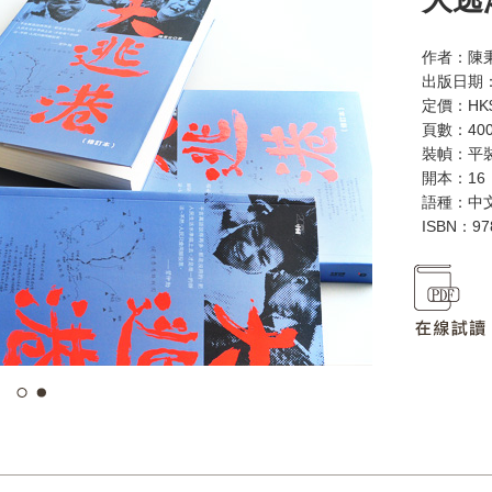
作者：陳
出版日期：
定價：HK$
頁數：40
裝幀：平
開本：16
語種：中
ISBN：97