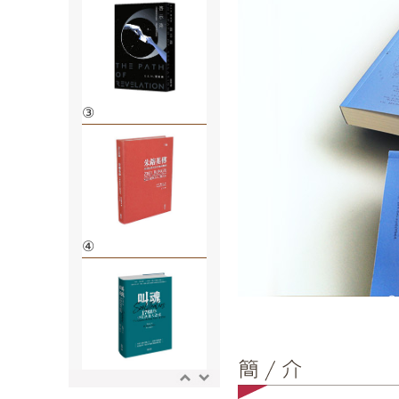
③
④
⑤