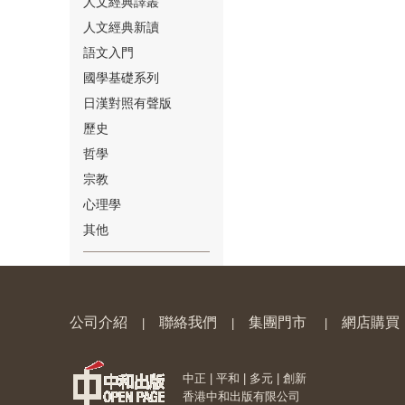
人文經典譯叢
人文經典新讀
語文入門
國學基礎系列
日漢對照有聲版
⑱
歷史
哲學
宗教
心理學
其他
⑲
公司介紹
聯絡我們
集團門市
網店購買
|
|
|
中正 | 平和 | 多元 | 創新
⑳
香港中和出版有限公司