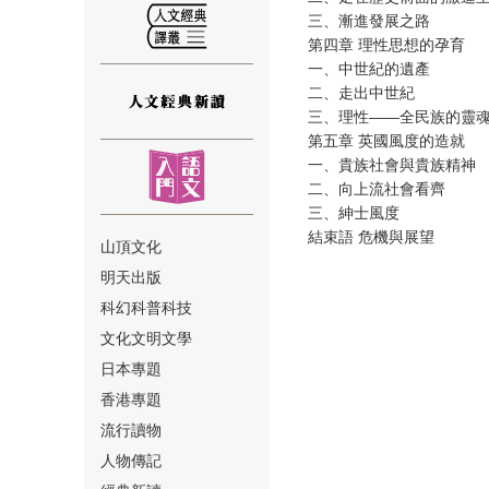
三、漸進發展之路
第四章 理性思想的孕育
一、中世紀的遺產
二、走出中世紀
三、理性——全民族的靈
第五章 英國風度的造就
⑫
一、貴族社會與貴族精神
二、向上流社會看齊
三、紳士風度
結束語 危機與展望
山頂文化
明天出版
⑬
科幻科普科技
文化文明文學
日本專題
香港專題
流行讀物
人物傳記
⑭