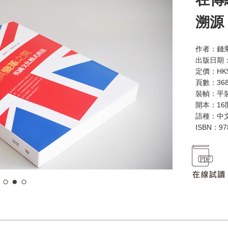
溯源
作者：錢
出版日期：
定價：HK$
頁數：36
裝幀：平
開本：16
語種：中
ISBN：97