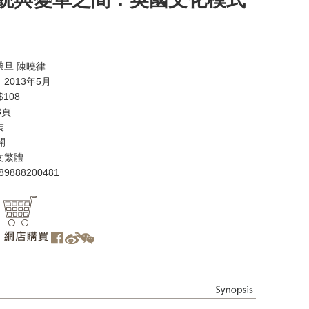
乘旦 陳曉律
2013年5月
108
8頁
裝
開
文繁體
89888200481