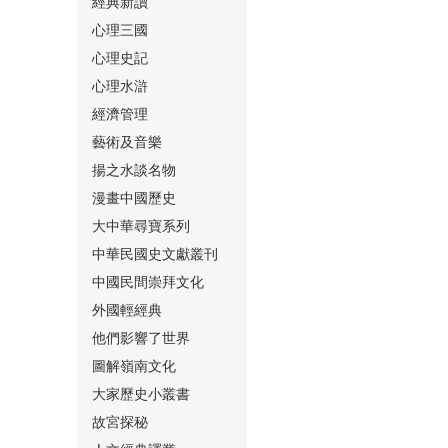
經典新讀
心理三國
心理史記
心理水滸
經濟管理
⑮
藝術及音樂
揚之水談名物
漫畫中國歷史
大中華尋寶系列
中華民國史文獻叢刊
中國民間崇拜文化
⑯
外國輕經典
他們影響了世界
圖解嶺南文化
大家歷史小叢書
故宮探秘
⑰