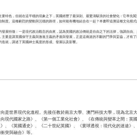
主要特色，但就在這平穩的現象之下，英國經歷了最深刻、最驚濤駭浪的社會變化：它率先闖
治制度。這種劇烈的變動與沉穩的路徑，如何能有機地結合在一起？本書即追溯這種文化模式
的發展特徵：一是現代政治觀念的由來，認為英國的政治傳統是自由之下的法律，強調自由、
，主要是講英國保守主義與激進主義的矛盾與發展，正是這兩派的不斷的鬥爭與妥協，才有了
的造就，講述了英國紳士風度的形成、發展以及影響。
方向是世界現代化進程。先後任教於南京大學、澳門科技大學，現為北京
走向現代國家之路》、《第一個工業化社會》、《在傳統與變革之間：英
級》、《英國通史》、《二十世紀英國》、《寰球透視：現代化的迷途》
的衝突與融合》等。