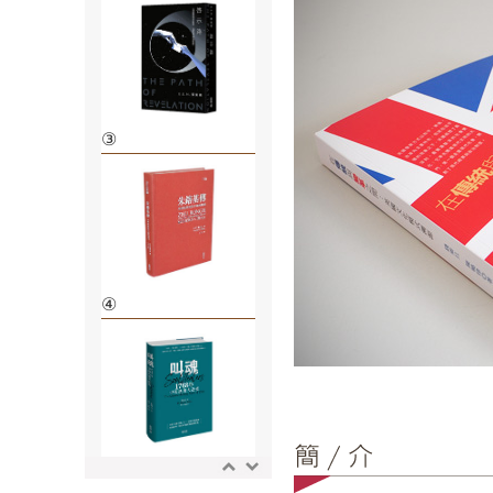
③
④
⑤