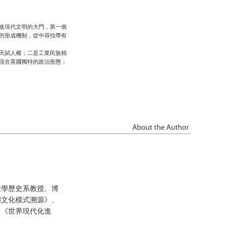
進現代文明的大門，第一個
的形成機制，從中尋找帶有
天賦人權；二是工業民族精
現在英國獨特的政治形態；
大學歷史系教授、博
國文化模式溯源》、
、《世界現代化進