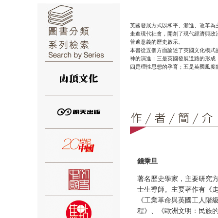
英國發展方式以和平、漸進、改革為
走進現代社會，開創了現代經濟與政
普遍意義的歷史啟示。
本書從五個方面論述了英國文化模式
神的演進；三是英國發展道路的形成
⑥
四是理性思想的孕育；五是英國風度
⑦
錢乘旦
著名歷史學家，主要研究
士生導師。主要著作有《
《工業革命與英國工人階
⑧
程》、《歐洲文明：民族