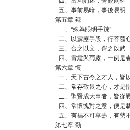
四、當局則迷，旁觀則醒
五、事前易暗，事後易明
第五章 辣
一、“殊為眼明手辣”
二、以霹靂手段，行菩薩
三、合之以文，齊之以武
四、雷霆與雨露，一例是
第六章 慎
一、天下古今之才人，皆以
二、常存敬畏之心，才是
三、聖賢成大事者，皆從
四、常懷愧對之意，便是
五、有福不可享盡，有勢
第七章 勤