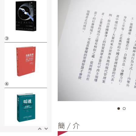
③
④
⑤