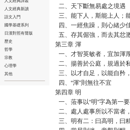
人文經典譯叢
二、天下斷無易處之境遇
人文經典新讀
三、能下人，斯能上人；
語文入門
四、一經焦躁，則心緒少
國學基礎系列
日漢對照有聲版
五、存其倔強，而去其忿
⑱
歷史
第三章 渾
哲學
一、才智英敏者，宜加渾
宗教
二、揚善於公庭，規過於
心理學
三、以才自足，以能自矜，
其他
四、“渾”則無往不宜
⑲
第四章 明
一、蒞事以“明”字為第一
二、處人處事所以不當者
三、明有二：曰高明，曰
⑳