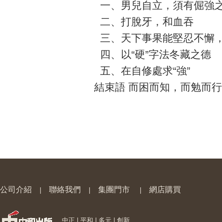
一、男兒自立，須有倔強
二、打脫牙，和血吞
三、天下事果能堅忍不懈，
四、以“硬”字法冬藏之德
五、在自修處求“強”
結束語 而困而知，而勉而行
公司介紹
聯絡我們
集團門市
網店購買
|
|
|
中正 | 平和 | 多元 | 創新