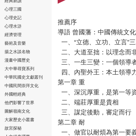
經典新讀
心理三國
心理史記
推薦序
心理水滸
導語 曾國藩：中國傳統文
經濟管理
⑮
一、“立德、立功、立言”
藝術及音樂
二、大道至拙：以理念而
揚之水談名物
漫畫中國歷史
三、一生三變：一個領導
大中華尋寶系列
四、內聖外王：本土領導
中華民國史文獻叢刊
第一章 重
中國民間崇拜文化
⑯
一、深沉厚重，是第一等
外國輕經典
二、端莊厚重是貴相
他們影響了世界
圖解嶺南文化
三、謀定後動，審定而行
大家歷史小叢書
第二章 耐
故宮探秘
一、做官以耐煩為第一要
⑰