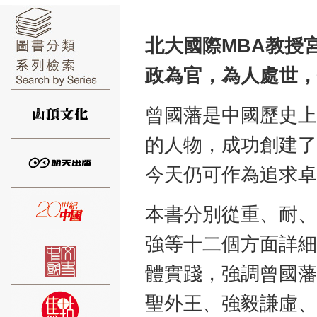
北大國際
MBA
教授
政為官，為人處世，
⑥
曾國藩是中國歷史上
的人物，成功創建了
今天仍可作為追求卓
⑦
本書分別從重、耐、
強等十二個方面詳細
體實踐，強調曾國藩
聖外王、強毅謙虛、
⑧