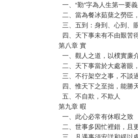
一、“勤”字為人生第一要義
二、當為餐冰茹蘖之勞臣
三、五到：身到、心到、
四、天下事未有不由艱苦
第八章 實
一、觀人之道，以樸實廉
二、天下事當於大處著眼
三、不行架空之事，不談
四、惟天下之至拙，能勝
五、不自欺，不欺人
第九章 暇
一、此心必常有休暇之致
二、世事多因忙裡錯，且
三、凡遇事須安詳和緩以