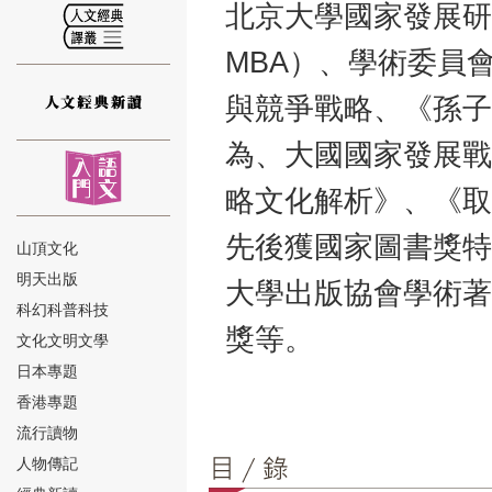
北京大學國家發展研究
MBA）、學術委員
與競爭戰略、《孫子
⑫
為、大國國家發展戰
略文化解析》、《取
先後獲國家圖書獎特
山頂文化
明天出版
大學出版協會學術著
⑬
科幻科普科技
獎等。
文化文明文學
日本專題
香港專題
流行讀物
人物傳記
⑭