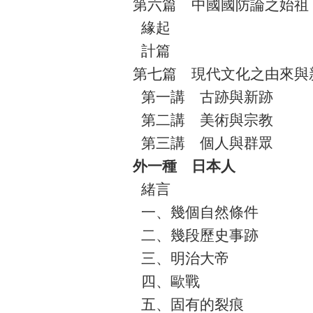
第六篇 中國國防論之始祖
緣起
計篇
第七篇 現代文化之由來與
第一講 古跡與新跡
第二講 美術與宗教
第三講 個人與群眾
外
一
種
日本
人
緒言
一、幾個自然條件
二、幾段歷史事跡
三、明治大帝
四、歐戰
五、固有的裂痕