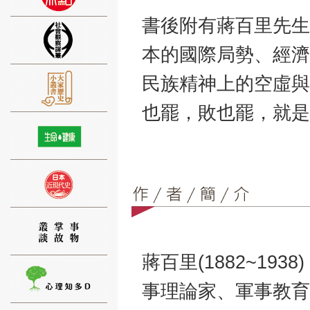
書後附有蔣百里先生
本的國際局勢、經濟
民族精神上的空虛與
⑨
也罷，敗也罷，就是
⑩
蔣百里(1882~1
事理論家、軍事教育
⑪