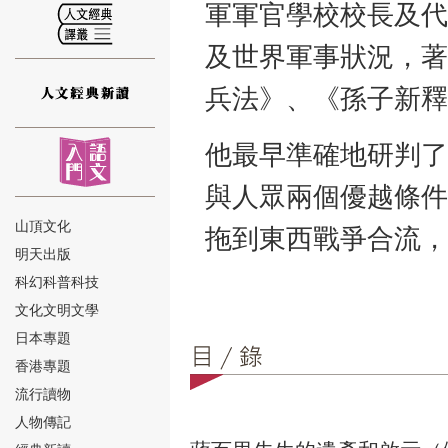
軍軍官學校校長及代
及世界軍事狀況，著
兵法》、《孫子新釋
⑫
他最早準確地研判了
與人眾兩個優越條件
山頂文化
拖到東西戰爭合流，
明天出版
⑬
科幻科普科技
文化文明文學
日本專題
香港專題
流行讀物
人物傳記
⑭