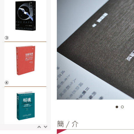
③
④
⑤