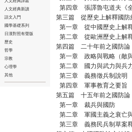
人文經典譯叢
第四章 張譯魯屯道夫《
人文經典新讀
第三篇 從歷史上解釋國防
語文入門
國學基礎系列
第一章 從中國歷史上解
日漢對照有聲版
第二章 從歐洲歷史上解
⑱
歷史
第四篇 二十年前之國防論
哲學
第一章 政略與戰略（敵
宗教
第二章 國力與武力與兵
心理學
第三章 義務徵兵制說明
其他
⑲
第四章 軍事教育之要旨
第五篇 十五年前之國防論
第一章 裁兵與國防
第二章 軍國主義之衰亡
第三章 義務民兵制草案
⑳