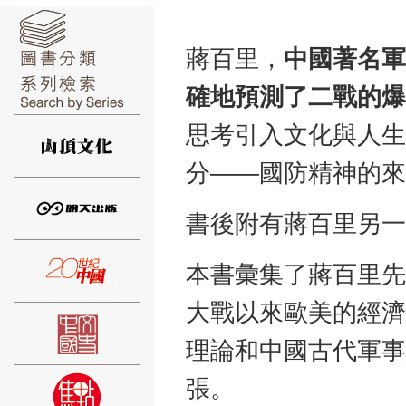
蔣百里，
中國著名軍
確地預測了二戰的爆
⑥
思考引入文化與人生
分——國防精神的來
書後附有蔣百里另一
⑦
本書彙集了蔣百里先
大戰以來歐美的經濟
理論和中國古代軍事
張。
⑧