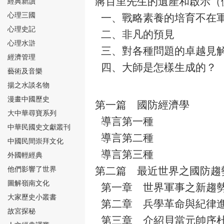
蔣百里先生的遺產和啟示（
經典新讀
心理三國
一、戰略素養的培育不在
心理史記
二、非凡的預見
心理水滸
三、對各種問題的卓越見
經濟管理
四、大師是怎樣生成的？
⑮
藝術及音樂
揚之水談名物
漫畫中國歷史
第一篇 國防經濟學
大中華尋寶系列
導言第一種
中華民國史文獻叢刊
導言第二種
中國民間崇拜文化
⑯
導言第三種
外國輕經典
他們影響了世界
第二篇 最近世界之國防趨
圖解嶺南文化
第一章 世界軍事之新趨
大家歷史小叢書
第二章 兵學革命與紀律
故宮探秘
⑰
第三章 介紹貝當元帥序