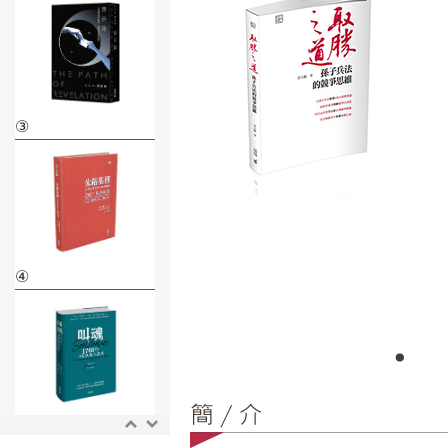
③
④
⑤