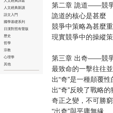
人文經典譯叢
第二章 詭道——競
人文經典新讀
詭道的核心是甚麼
語文入門
國學基礎系列
競爭中策略為甚麼重
日漢對照有聲版
⑱
現實競爭中的操縱策
歷史
哲學
宗教
第三章 出奇——競
心理學
其他
最致命的一擊往往並
⑲
出“奇”是一種顛覆性
出“奇”反映了戰略的
奇正之變，不可勝窮
“出奇”與平庸無緣
⑳