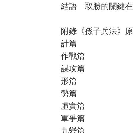
結語 取勝的關鍵在
附錄《孫子兵法》原
計篇
作戰篇
謀攻篇
形篇
勢篇
虛實篇
軍爭篇
九變篇