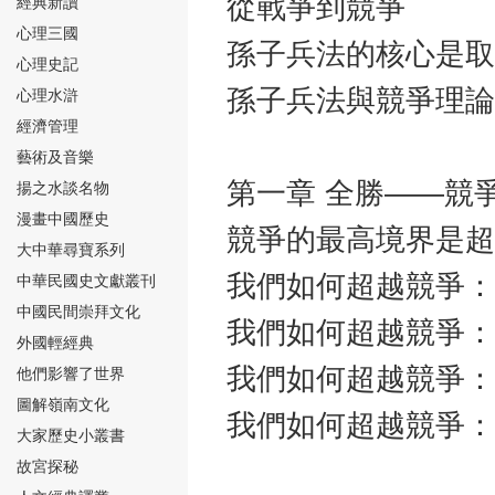
從戰爭到競爭
經典新讀
心理三國
孫子兵法的核心是取
心理史記
孫子兵法與競爭理論
心理水滸
經濟管理
⑮
藝術及音樂
第一章 全勝——競
揚之水談名物
漫畫中國歷史
競爭的最高境界是超
大中華尋寶系列
我們如何超越競爭：
中華民國史文獻叢刊
中國民間崇拜文化
⑯
我們如何超越競爭：
外國輕經典
我們如何超越競爭：
他們影響了世界
圖解嶺南文化
我們如何超越競爭：
大家歷史小叢書
故宮探秘
⑰