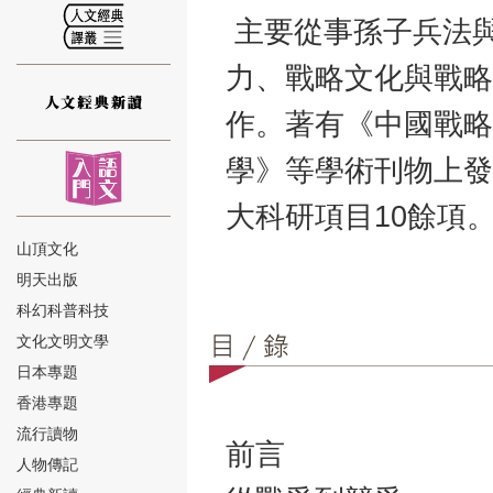
主要從事孫子兵法
力、戰略文化與戰略
作。著有《中國戰略
⑫
學》等學術刊物上發
大科研項目10餘項
山頂文化
明天出版
⑬
科幻科普科技
文化文明文學
日本專題
香港專題
流行讀物
前言
人物傳記
⑭