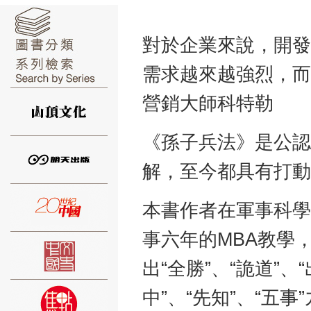
對於企業來說，開發
需求越來越強烈，而
⑥
營銷大師科特勒
《孫子兵法》是公認
解，至今都具有打動
⑦
本書作者在軍事科學
事六年的MBA教學
出“全勝”、“詭道”、“
中”、“先知”、“五
⑧