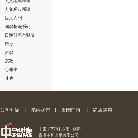
人文經典譯叢
人文經典新讀
語文入門
國學基礎系列
日漢對照有聲版
⑱
歷史
哲學
宗教
心理學
其他
⑲
公司介紹
聯絡我們
集團門市
網店購買
|
|
|
中正 | 平和 | 多元 | 創新
⑳
香港中和出版有限公司