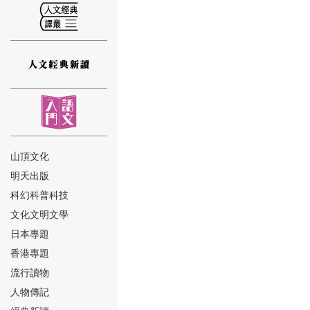
⑫
山頂文化
明天出版
⑬
科幻科普科技
文化文明文學
日本專題
香港專題
流行讀物
人物傳記
⑭