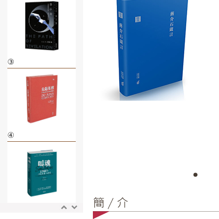
③
④
⑤