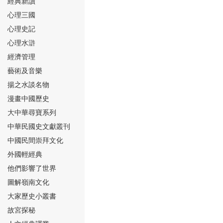
經典新讀
心理三國
心理史記
心理水滸
經濟管理
⑮
藝術及音樂
揚之水談名物
漫畫中國歷史
大中華尋寶系列
中華民國史文獻叢刊
中國民間崇拜文化
⑯
外國輕經典
他們影響了世界
圖解嶺南文化
大家歷史小叢書
故宮探秘
⑰