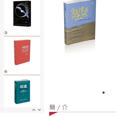
③
④
⑤