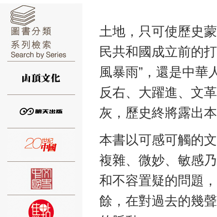
土地，只可使歷史蒙
民共和國成立前的打
⑥
風暴雨”，還是中華
反右、大躍進、文革
灰，歷史終將露出本
⑦
本書以可感可觸的文
複雜、微妙、敏感乃
和不容置疑的問題，
餘，在對過去的幾聲
⑧