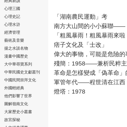
經典新讀
心理三國
「湖南農民運動」考
心理史記
心理水滸
南方大山間的小小蘇聯——
經濟管理
「粗風暴雨！粗風暴雨來啦
⑮
藝術及音樂
痞子文化及「士改」
揚之水談名物
偉大的事物，可能是危險的
漫畫中國歷史
殘簡：1958——兼析民粹
大中華尋寶系列
革命是怎樣變成「偽革命」
中華民國史文獻叢刊
中國民間崇拜文化
⑯
軍管年代——程世清在江西
外國輕經典
燈塔：1978
他們影響了世界
圖解嶺南文化
大家歷史小叢書
故宮探秘
⑰