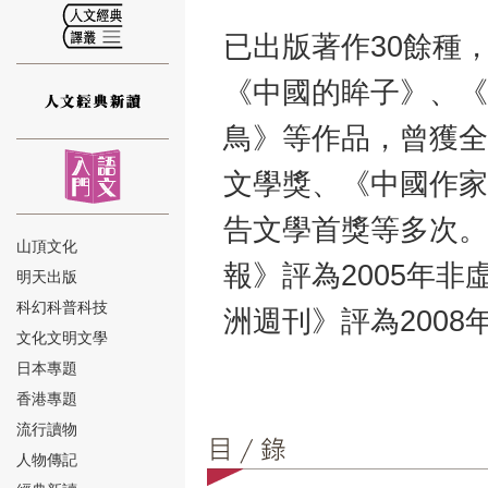
已出版著作30餘種
《中國的眸子》、《
鳥》等作品，曾獲全
⑫
文學獎、《中國作家
告文學首獎等多次。
山頂文化
報》評為2005年
明天出版
⑬
科幻科普科技
洲週刊》評為200
文化文明文學
日本專題
香港專題
流行讀物
人物傳記
⑭