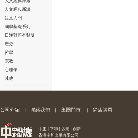
人文經典譯叢
人文經典新讀
語文入門
國學基礎系列
日漢對照有聲版
⑱
歷史
哲學
宗教
心理學
其他
⑲
公司介紹
聯絡我們
集團門市
網店購買
|
|
|
中正 | 平和 | 多元 | 創新
⑳
香港中和出版有限公司