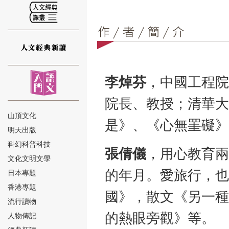
⑫
李焯芬
，中國工程院
院長、教授；清華大
山頂文化
是》、《心無罣礙》
明天出版
⑬
科幻科普科技
張倩儀
，用心教育兩
文化文明文學
的年月。愛旅行，也
日本專題
香港專題
國》，散文《另一種
流行讀物
的熱眼旁觀》等。
人物傳記
⑭