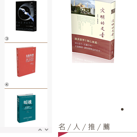
③
④
⑤