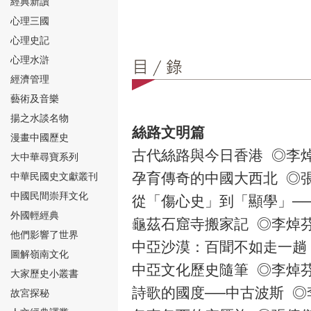
經典新讀
心理三國
心理史記
心理水滸
經濟管理
⑮
藝術及音樂
揚之水談名物
絲路文明篇
漫畫中國歷史
古代絲路與今日香港 ◎李
大中華尋寶系列
孕育傳奇的中國大西北 ◎
中華民國史文獻叢刊
中國民間崇拜文化
⑯
從「傷心史」到「顯學」─
外國輕經典
龜茲石窟寺搬家記 ◎李焯
他們影響了世界
中亞沙漠：百聞不如走一趟
圖解嶺南文化
中亞文化歷史隨筆 ◎李焯
大家歷史小叢書
詩歌的國度──中古波斯 ◎
故宮探秘
⑰