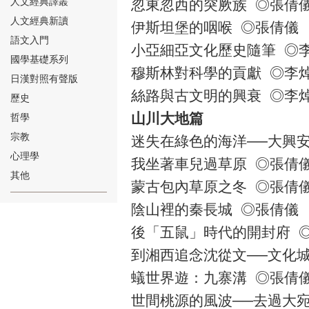
人文經典譯叢
忽東忽西的突厥族 ◎張倩
人文經典新讀
伊斯坦堡的咽喉 ◎張倩儀
語文入門
小亞細亞文化歷史隨筆 ◎
國學基礎系列
穆斯林對科學的貢獻 ◎李
日漢對照有聲版
絲路與古文明的興衰 ◎李
⑱
歷史
山川大地篇
哲學
宗教
迷失在綠色的海洋──大興
心理學
我坐著車兒過草原 ◎張倩
其他
蒙古包內草原之冬 ◎張倩
⑲
陰山裡的秦長城 ◎張倩儀
後「五鼠」時代的開封府 
到湘西追念沈從文──文化
蟻世界遊：九寨溝 ◎張倩
世間桃源的風波──去過大
⑳