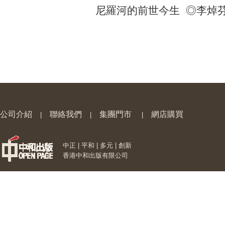
尼羅河的前世今生 ◎李焯
公司介紹
聯絡我們
集團門市
網店購買
|
|
|
中正 | 平和 | 多元 | 創新
香港中和出版有限公司