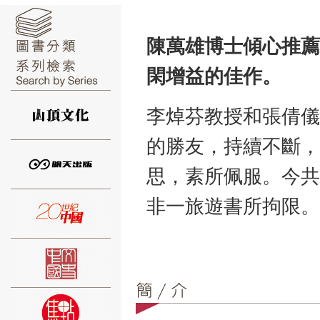
陳萬雄博士傾心推薦
閑增益的佳作。
⑥
李焯芬教授和張倩儀
的勝友，持續不斷，
思，素所佩服。今共
⑦
非一旅遊書所拘限。
⑧