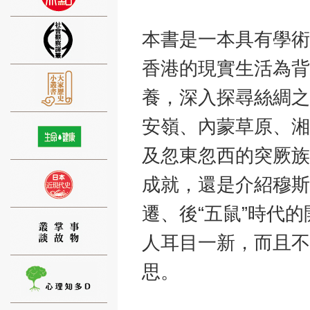
本書是一本具有學術
香港的現實生活為背
⑨
養，深入探尋絲綢之
安嶺、內蒙草原、湘
及忽東忽西的突厥族
成就，還是介紹穆斯
⑩
遷、後“五鼠”時代
人耳目一新，而且不
思。
⑪