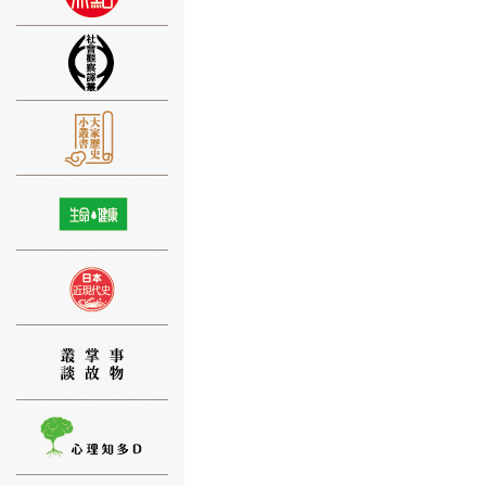
⑨
⑩
⑪