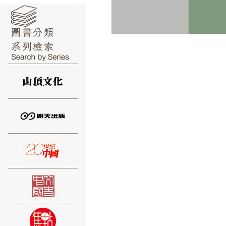
⑥
⑦
⑧