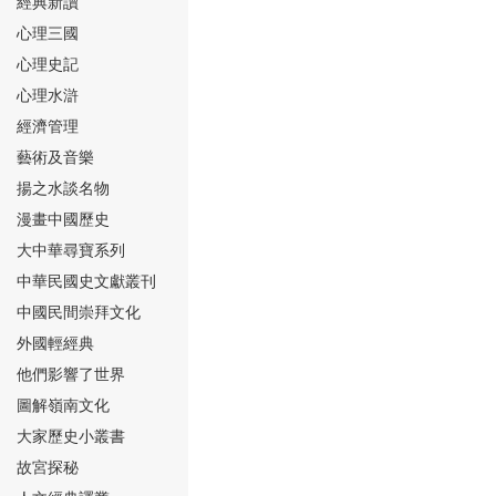
經典新讀
心理三國
心理史記
心理水滸
經濟管理
⑮
藝術及音樂
揚之水談名物
漫畫中國歷史
大中華尋寶系列
中華民國史文獻叢刊
中國民間崇拜文化
⑯
外國輕經典
他們影響了世界
圖解嶺南文化
大家歷史小叢書
故宮探秘
⑰