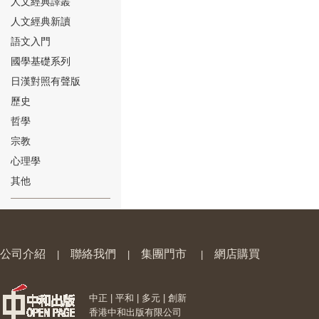
人文經典譯叢
人文經典新讀
語文入門
國學基礎系列
日漢對照有聲版
⑱
歷史
哲學
宗教
心理學
其他
⑲
公司介紹
聯絡我們
集團門市
網店購買
|
|
|
中正 | 平和 | 多元 | 創新
⑳
香港中和出版有限公司