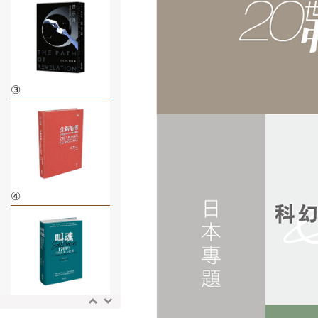
③
④
⑤