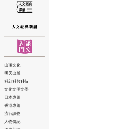
⑫
山頂文化
明天出版
⑬
科幻科普科技
文化文明文學
日本專題
香港專題
流行讀物
人物傳記
⑭