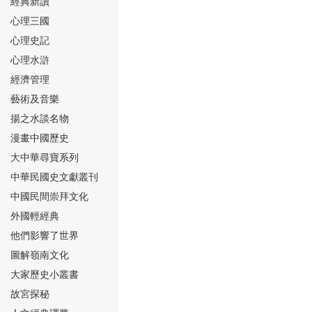
經典新讀
心理三國
心理史記
心理水滸
經濟管理
⑮
藝術及音樂
揚之水談名物
漫畫中國歷史
大中華尋寶系列
中華民國史文獻叢刊
中國民間崇拜文化
⑯
外國輕經典
他們影響了世界
圖解嶺南文化
大家歷史小叢書
故宮探秘
⑰