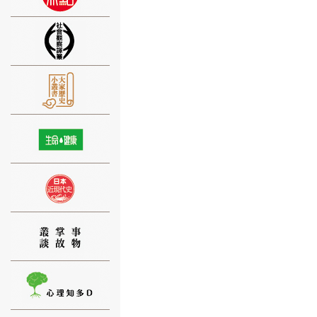
⑨
⑩
⑪