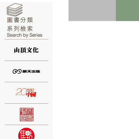
⑥
⑦
⑧