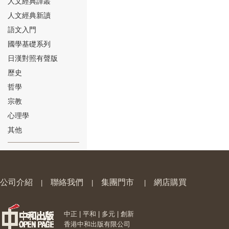
人文經典譯叢
人文經典新讀
語文入門
國學基礎系列
日漢對照有聲版
⑱
歷史
哲學
宗教
心理學
其他
⑲
公司介紹
聯絡我們
集團門市
網店購買
|
|
|
中正 | 平和 | 多元 | 創新
⑳
香港中和出版有限公司