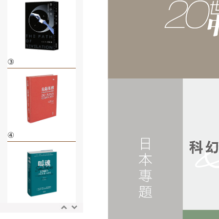
③
④
⑤