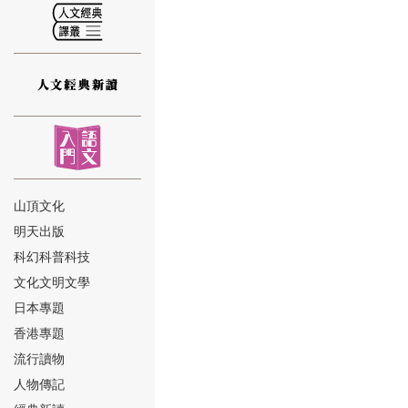
⑫
山頂文化
明天出版
⑬
科幻科普科技
文化文明文學
日本專題
香港專題
流行讀物
人物傳記
⑭