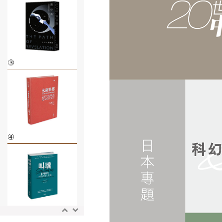
③
④
⑤