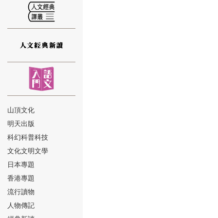
⑫
山頂文化
明天出版
⑬
科幻科普科技
文化文明文學
日本專題
香港專題
流行讀物
人物傳記
⑭