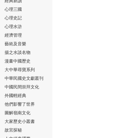
經典新讀
心理三國
心理史記
心理水滸
經濟管理
⑮
藝術及音樂
揚之水談名物
漫畫中國歷史
大中華尋寶系列
中華民國史文獻叢刊
中國民間崇拜文化
⑯
外國輕經典
他們影響了世界
圖解嶺南文化
大家歷史小叢書
故宮探秘
⑰