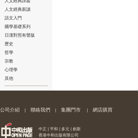
人文經典譯叢
人文經典新讀
語文入門
國學基礎系列
日漢對照有聲版
⑱
歷史
哲學
宗教
心理學
其他
⑲
公司介紹
聯絡我們
集團門市
網店購買
|
|
|
中正 | 平和 | 多元 | 創新
⑳
香港中和出版有限公司