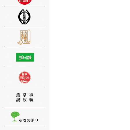
⑨
⑩
⑪