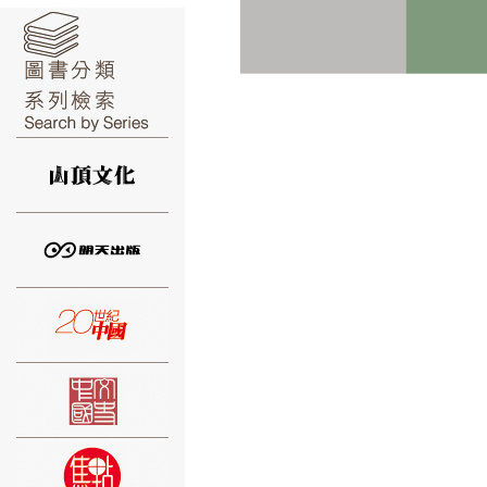
⑥
⑦
⑧