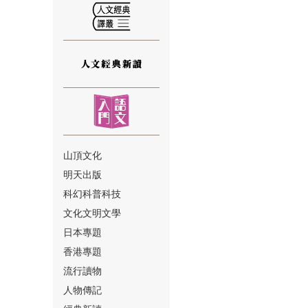
⑫
山頂文化
明天出版
⑬
科幻科普科技
文化文明文學
日本專題
香港專題
流行讀物
人物傳記
⑭