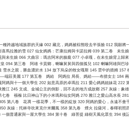
一種跨越地域族群的天緣 002 藏北，媽媽被棕熊咬去半張臉 012 我願
不斷喜馬拉雅的雪 027 仙女媽媽：芒康拉姆與卡諾拉姆 039 第二卷 未生
花與未生娘 066 大曲宗：瑪吉阿米的臉龐 077 小卓嘎，在未生娘背上歸來
 094 第三卷 阿雄 卡貢鄉，喇嘛舅舅與四個孤兒 102 喇嘛阿雄與巴珍阿
佳 雪水之親，勝血濃於水 134 放下烏朵的牧女嘎斯 145 雲中的措姆 157 
端莊美麗 177 第五卷 媽給 阿媽拉 局長、媽給——布措女士 184 
嘎阿媽與十一個大學生 202 如意高原的卓瑪拉 211 愛心媽媽姐妹花 222
心映雅江 245 文成、金城公主的倒影，回不去的地方成故鄉 257 灰線：
 第七卷 襁褓 比日神山下的小米瑪和仙女阿媽 270 雅江之愛山高水長 28
 305 第八卷 花凋 一樣花季，不一樣的綻放 320 阿媽的愛心，永遠不會千
 350 灰線：托林寺吹來克什米爾風 358 第九卷 煙火 拉薩河，春暉初照四
3 一個普通家與一屋大學生 384 第十卷 綠菩提 綠樹天風化眾生 394 