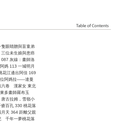
將一隻眼睛贈與盲童弟
娘 三位未生娘與患癌
 087 灰線：畫師洛
媽 113 一城明月
桃花江邊出阿佳 169
兩位阿媽拉——達曼
 第六卷 漢家女 東北
象雄東多畫師羅布玉
1 唐古拉姆，雪嶺小
瘡百孔 330 桃花落
月天 364 距離父親
後記 千年一夢桃花落