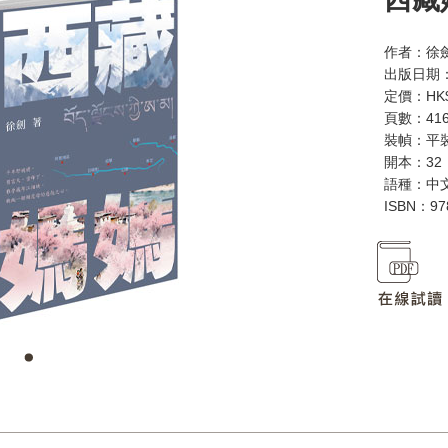
作者：徐
出版日期：
定價：HK$
頁數：41
裝幀：平
開本：32
語種：中
ISBN：97