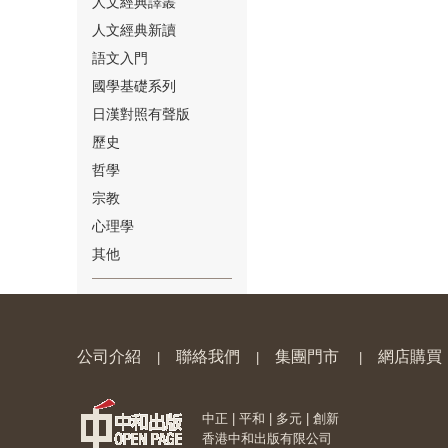
人文經典譯叢
人文經典新讀
語文入門
國學基礎系列
日漢對照有聲版
⑱
歷史
哲學
宗教
心理學
其他
⑲
公司介紹
聯絡我們
集團門市
網店購買
|
|
|
中正 | 平和 | 多元 | 創新
⑳
香港中和出版有限公司