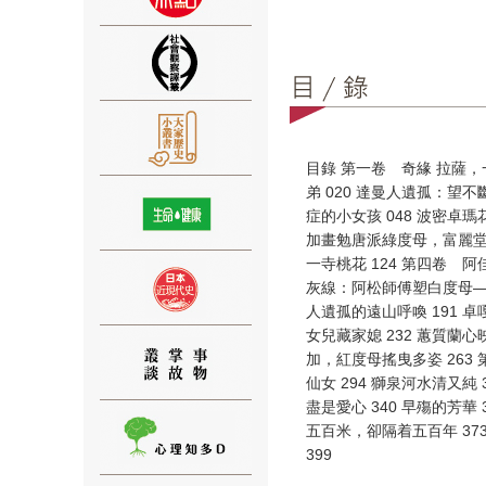
⑨
目錄 第一卷 奇緣 拉薩，
弟 020 達曼人遺孤：望
症的小女孩 048 波密卓瑪
加畫勉唐派綠度母，富麗堂皇
一寺桃花 124 第四卷 阿
灰線：阿松師傅塑白度母——
⑩
人遺孤的遠山呼喚 191 卓
女兒藏家媳 232 蕙質蘭
加，紅度母搖曳多姿 263
仙女 294 獅泉河水清又純
盡是愛心 340 早殤的芳華
五百米，卻隔着五百年 37
399
⑪