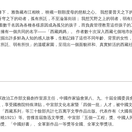
峰下， 雅魯藏布江相映， 映襯一顆顆度母的慈航之心。 我想要普天之下
蒼穹之下的幼者，孤有所託，不至淪落街頭； 我想艽野之上的弱者，弱有
有着數千名因為各種各樣原因成為孤兒的孩子，而負責管理教育這些孩子的
擁有一個共同的名字――「西藏媽媽」。 作者數十次深入西藏七個地市
挖掘出許多鮮為人知的感人故事，生動記錄了這些不同年齡、背景的女性
有所託、弱有所扶」的溫暖家園，呈現出一個面貌祥和、真實鮮活的西藏
軍政治工作部文藝創作室原主任，中國作家協會第八、九、十屆全國委員
級，享受國務院特殊津貼，中宣部文化名家暨「四個一批」人才，被中國
」「西藏系列」等三十餘部共計七百萬字文學作品出版。代表作有《大國
曉1921》等。曾獲首屆魯迅文學獎、中宣部「五個一工程」獎、中國人
物獎、「中國好書」、全軍新作品一等獎等全國、全軍文學獎項。