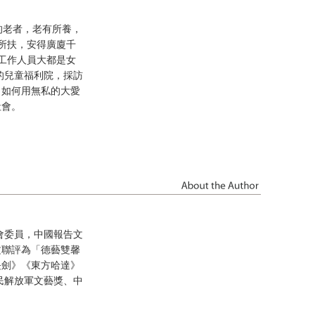
的老者，老有所養，
所扶，安得廣廈千
工作人員大都是女
的兒童福利院，採訪
，如何用無私的大愛
社會。
會委員，中國報告文
文聯評為「德藝雙馨
長劍》《東方哈達》
民解放軍文藝獎、中