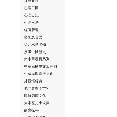
經典新讀
心理三國
心理史記
心理水滸
經濟管理
⑮
藝術及音樂
揚之水談名物
漫畫中國歷史
大中華尋寶系列
中華民國史文獻叢刊
中國民間崇拜文化
⑯
外國輕經典
他們影響了世界
圖解嶺南文化
大家歷史小叢書
故宮探秘
⑰