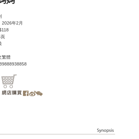
劍
2026年2月
118
6頁
裝
文繁體
89888938858