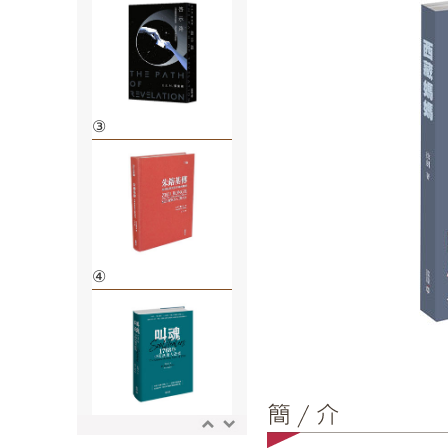
③
④
⑤