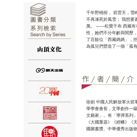
千年野桃樹， 碧雲天，雪
不再凍死於風雪； 我想要
萬。 ――松贊干布 西藏
性，她們不分年齡與閱歷，
⑥
了百餘位「西藏媽媽」，
為孤兒們營造了一個「孤
⑦
徐劍 中國人民解放軍火箭
學學會會長，文學創作一
文藝家」。有「導彈系列
《大國重器》《經幡》《天
國圖書獎、中華優秀出版
⑧