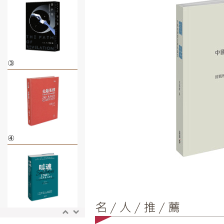
③
④
⑤