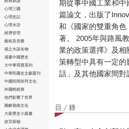
經典新讀
期從事中國工業和中
心理三國
篇論文，出版了Innovation
心理史記
心理水滸
和《國家的雙重角色
經濟管理
著。 2005年與路
⑮
藝術及音樂
業的政策選擇》及相
揚之水談名物
漫畫中國歷史
策轉型中具有一定的
大中華尋寶系列
話」及其他國家間對
中華民國史文獻叢刊
中國民間崇拜文化
⑯
外國輕經典
他們影響了世界
圖解嶺南文化
大家歷史小叢書
故宮探秘
⑰