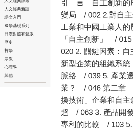
人文經典譯叢
引 言 自主創新的歷
人文經典新讀
變局 / 002 2.對
語文入門
工業和中國工業人的歷
國學基礎系列
日漢對照有聲版
「自主創新」 / 01
⑱
歷史
020 2. 關鍵因素：
哲學
宗教
新型企業的組織系統 /
心理學
脈絡 / 039 5.
其他
⑲
業？ / 046 第二章
換技術」企業和自主創新
超 / 063 3. 產品
專利的比較 / 103 
⑳