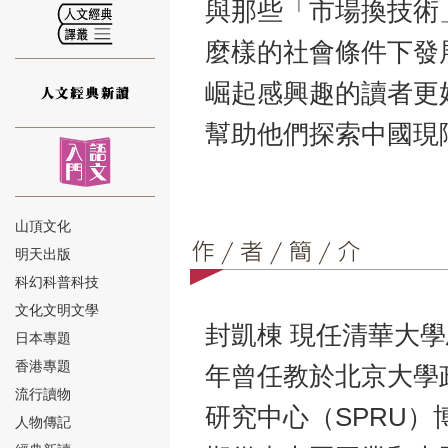
與那些「市場換技術
麼樣的社會條件下發
崛起感興趣的讀者更
幫助他們探索中國現
⑫
山頂文化
明天出版
⑬
科幻科普科技
文化文明文學
封凱棟 現任清華大學
日本專題
香港專題
年曾任教於北京大學
流行讀物
研究中心（SPRU
人物傳記
⑭