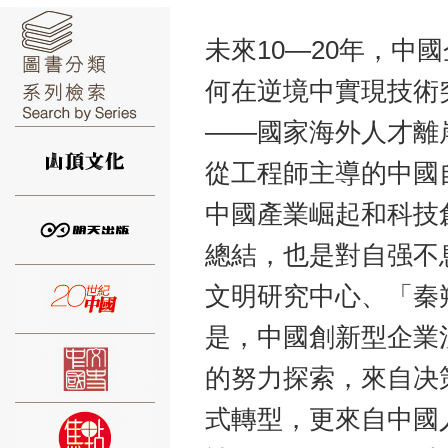
未來10—20年，
何在逆境中實現技術
——國家海外人才離岸
⑥
從工程師主導的中國
中國產業崛起和科技
總結，也是對自强不
⑦
文明研究中心、「秦
是，中國創新型企業
的努力探索，來自决
式轉型，更來自中國
⑧