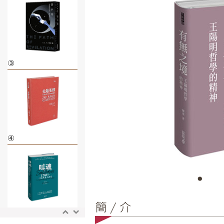
③
④
⑤