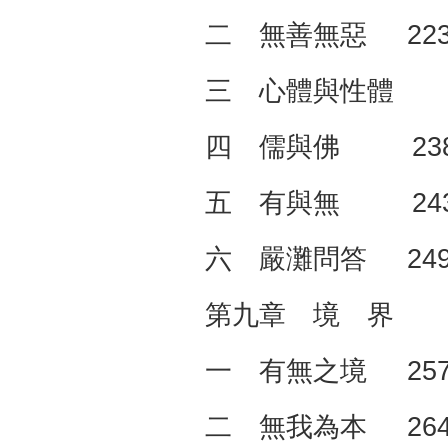
二 無善無惡 22
三 心體與性體 
四 儒與佛 23
五 有與無 24
六 嚴灘問答 24
第九章 境 界 
一 有無之境 25
二 無我為本 26