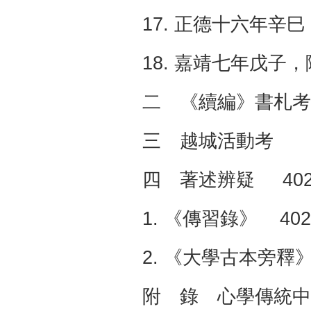
17. 正德十六年辛巳
18. 嘉靖七年戊子
二 《續編》書札考 
三 越城活動考 
四 著述辨疑 40
1. 《傳習錄》 402
2. 《大學古本旁釋》 
附 錄 心學傳統中