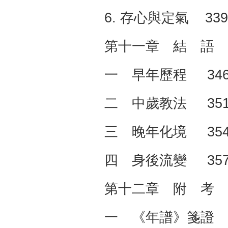
6. 存心與定氣 339
第十一章 結 語 
一 早年歷程 34
二 中歲教法 35
三 晚年化境 35
四 身後流變 35
第十二章 附 考 
一 《年譜》箋證 