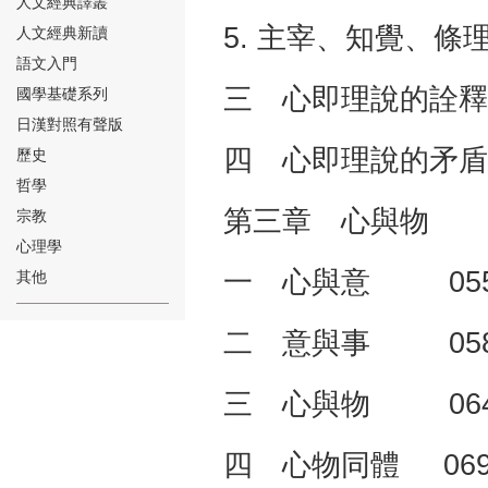
人文經典譯叢
5. 主宰、知覺、條理 
人文經典新讀
語文入門
三 心即理說的詮釋 
國學基礎系列
日漢對照有聲版
⑱
四 心即理說的矛盾 
歷史
哲學
第三章 心與物 
宗教
心理學
一 心與意 05
其他
⑲
二 意與事 05
三 心與物 06
四 心物同體 06
⑳