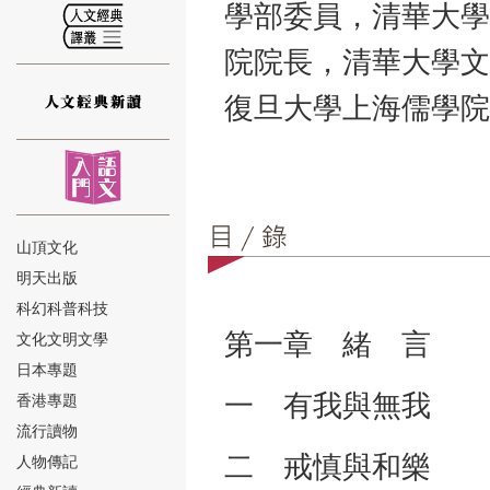
學部委員，清華大學
院院長，清華大學文
復旦大學上海儒學院
⑫
山頂文化
明天出版
⑬
科幻科普科技
第一章 緒 言 
文化文明文學
日本專題
一 有我與無我 
香港專題
流行讀物
二 戒慎與和樂 
人物傳記
⑭