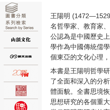
王陽明 (1472—
名哲學家、教育家、
⑥
公認為是中國歷史上
學作為中國傳統儒學
個東亞的文化心理，
⑦
本書是王陽明哲學研
了全面和深入的分析
體面貌。全書思境恢
思想研究的各個重大
⑧