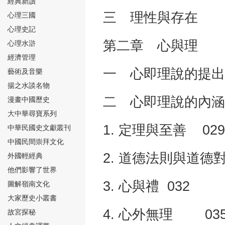
經典新讀
三 理性與存在 
心理三國
心理史記
第二章 心與理 
心理水滸
經濟管理
⑮
一 心即理說的提出 
藝術及音樂
揚之水談名物
二 心即理說的內涵 
漫畫中國歷史
大中華尋寶系列
1. 定理與至善 029
中華民國史文獻叢刊
中國民間崇拜文化
⑯
2. 道德法則與道德
外國輕經典
他們影響了世界
3. 心與禮 032
圖解嶺南文化
大家歷史小叢書
4. 心外無理 03
故宮探秘
⑰